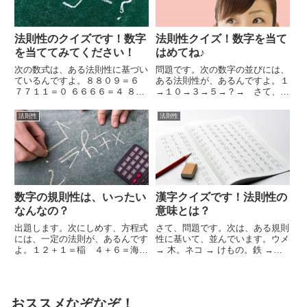
法則性のクイズです！数字
法則性クイズ！数字を当て
を当ててみてください！
はめてね♪
次の数式は、ある法則性に基づい
問題です。次の数字の並びには、
ているんですよ。８８０９＝６
ある法則性が、あるんですよ。１
７７１１＝０ ６６６６＝４ ８０
→１０→３→５→？→ さて、そ
９６＝５ ９９９９＝４ ２５８１
れでは、？には、どんな数字が、
＝？。それでは、？には、いった
はいるのでしょうか？どうしてな
法則性
法則性
い、どんな数字が、はいるのでし
のかも、ふくめて、考えてみてく
ょうか？
ださいね！
数字の規則性は、いったい
漢字クイズです！法則性の
なんなの？
意味とは？
出題します。次にしめす、方程式
さて、問題です。次は、ある規則
には、一定の法則が、あるんです
性に基いて、並んでいます。ウメ
よ。１２＋１＝稲 ４＋６＝海
→ 木。ネコ → けもの。鉄 →
１０＋２＝鳥居 ６＋６＝耳 ３
金。クジラ → ？。さて、？に
＋７＝？。？に、はいる文字は、
は、いったい、何が入るのでしょ
いったいなんでしょうか？
うか？かんがえてみてくださいね
♪
おススメなぞなぞ！