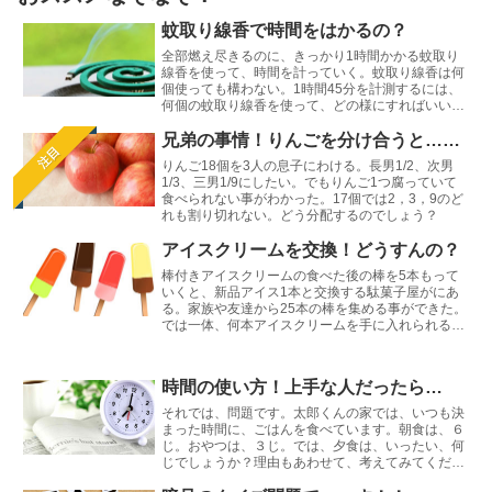
蚊取り線香で時間をはかるの？
全部燃え尽きるのに、きっかり1時間かかる蚊取り
線香を使って、時間を計っていく。蚊取り線香は何
個使っても構わない。1時間45分を計測するには、
何個の蚊取り線香を使って、どの様にすればいいで
しょう？
兄弟の事情！りんごを分け合うと……
注目
りんご18個を3人の息子にわける。長男1/2、次男
1/3、三男1/9にしたい。でもりんご1つ腐っていて
食べられない事がわかった。17個では2，3，9のど
れも割り切れない。どう分配するのでしょう？
アイスクリームを交換！どうすんの？
棒付きアイスクリームの食べた後の棒を5本もって
いくと、新品アイス1本と交換する駄菓子屋がにあ
る。家族や友達から25本の棒を集める事ができた。
では一体、何本アイスクリームを手に入れられるだ
ろうか？
時間の使い方！上手な人だったら…
それでは、問題です。太郎くんの家では、いつも決
まった時間に、ごはんを食べています。朝食は、６
じ。おやつは、３じ。では、夕食は、いったい、何
じでしょうか？理由もあわせて、考えてみてくださ
いね♪