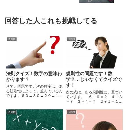
回答した人これも挑戦してる
法則性
法則性
法則クイズ！数字の意味わ
規則性の問題です！数
かります？
学？…じゃなくてクイズで
す！
さて、問題です。次の数字は、あ
る法則性によって、並んでいるん
次の式は、ある規則性に、基づい
ですよ。６０→３０→２０→１５
ています。 ６＋６＝２ ４＋３
→１２→？ では、？に入る、数
＝７ ３＋４＝７ ２＋１＝１
字は、いったい、なんなんでしょ
１ ３＋２＝９ わかりますでし
うか？理由もこみで、考えてみて
ょうか？では、６＋２＝？ ？に
法則性
法則性
くださいね♪
は、いったい、何がはいるのでし
ょうか？