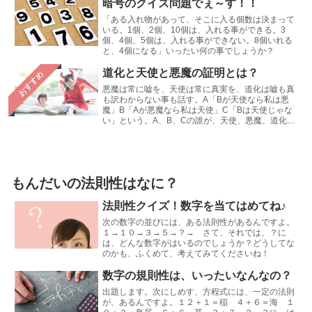
暗号のクイズ問題でぇ～す！！
「ある入れ物があって、そこに入る個数は決まって
いる。1個、2個、10個は、入れる事ができる。3
個、4個、5個は、入れる事ができない。8個いれる
と、4個になる」いったい何の事でしょうか？
道化と天使と悪魔の証明とは？
おすすめ
悪魔は常に嘘を、天使は常に真実を、道化は嘘も真
も訳わからない事も話す。A「Bが天使なら私は悪
魔」B「Aが悪魔なら私は天使」C「Bは天使じゃな
い」という。A、B、Cの誰が、天使、悪魔、道化で
しょう
もんだいの法則性はなに？
法則性クイズ！数字を当てはめてね♪
次の数字の並びには、ある法則性があるんですよ。
１→１０→３→５→？→ さて、それでは、？に
は、どんな数字がはいるのでしょうか？どうしてな
のかも、ふくめて、考えてみてくださいね！
数字の規則性は、いったいなんなの？
出題します。次にしめす、方程式には、一定の法則
が、あるんですよ。１２＋１＝稲 ４＋６＝海 １