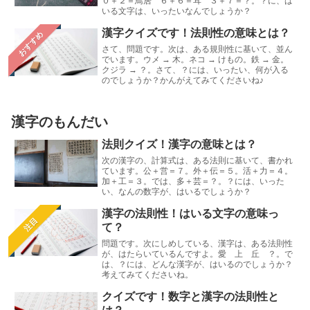
０＋２＝鳥居 ６＋６＝耳 ３＋７＝？。？に、は
いる文字は、いったいなんでしょうか？
漢字クイズです！法則性の意味とは？
おすすめ
さて、問題です。次は、ある規則性に基いて、並ん
でいます。ウメ → 木。ネコ → けもの。鉄 → 金。
クジラ → ？。さて、？には、いったい、何が入る
のでしょうか？かんがえてみてくださいね♪
漢字のもんだい
法則クイズ！漢字の意味とは？
次の漢字の、計算式は、ある法則に基いて、書かれ
ています。公＋営＝７。外＋伝＝５。活＋力＝４。
加＋工＝３。では、多＋芸＝？。？には、いった
い、なんの数字が、はいるでしょうか？
漢字の法則性！はいる文字の意味っ
注目
て？
問題です。次にしめしている、漢字は、ある法則性
が、はたらいているんですよ。愛 上 丘 ？。で
は、？には、どんな漢字が、はいるのでしょうか？
考えてみてくださいね。
クイズです！数字と漢字の法則性と