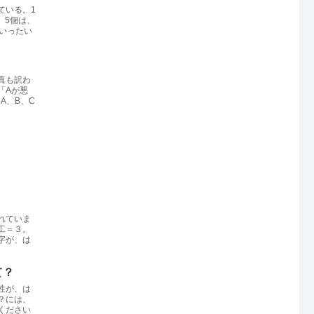
ている。1
、5個は、
いったい
真も訳わ
「Aが悪
A、B、C
れていま
工＝３。
字が、は
て？
性が、は
？には、
ください