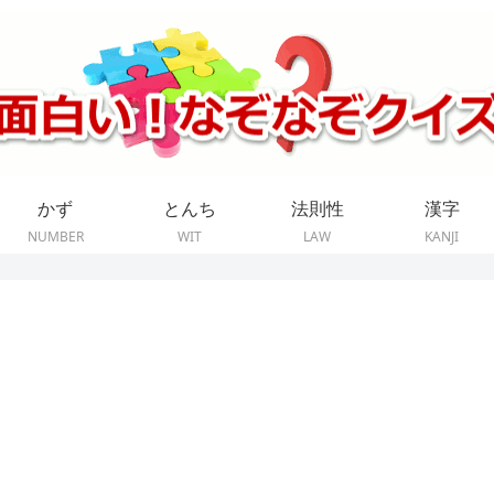
かず
とんち
法則性
漢字
NUMBER
WIT
LAW
KANJI