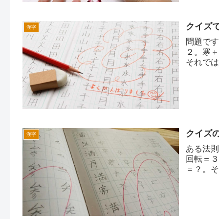
クイズ
漢字
問題で
２。寒
それで
クイズ
漢字
ある法
回転＝
＝？。