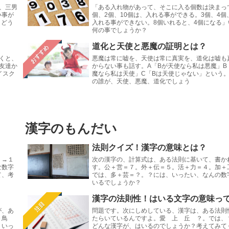
3、三男
「ある入れ物があって、そこに入る個数は決まっ
い事が
個、2個、10個は、入れる事ができる。3個、4個
。どう
入れる事ができない。8個いれると、4個になる」
何の事でしょうか？
道化と天使と悪魔の証明とは？
おすすめ
くと、
悪魔は常に嘘を、天使は常に真実を、道化は嘘も
友達か
からない事も話す。A「Bが天使なら私は悪魔」B
イスク
魔なら私は天使」C「Bは天使じゃない」という。
の誰が、天使、悪魔、道化でしょう
漢字のもんだい
法則クイズ！漢字の意味とは？
１→１
次の漢字の、計算式は、ある法則に基いて、書か
な数字
す。公＋営＝７。外＋伝＝５。活＋力＝４。加＋
て、考
では、多＋芸＝？。？には、いったい、なんの数
いるでしょうか？
漢字の法則性！はいる文字の意味っ
注目
が、あ
問題です。次にしめしている、漢字は、ある法則
＝鳥
たらいているんですよ。愛 上 丘 ？。では、
、いっ
どんな漢字が、はいるのでしょうか？考えてみて