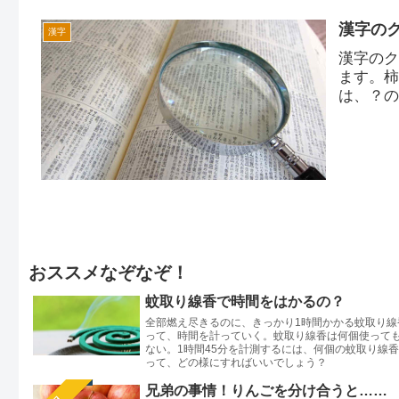
漢字の
漢字
漢字の
ます。
は、？
おススメなぞなぞ！
蚊取り線香で時間をはかるの？
全部燃え尽きるのに、きっかり1時間かかる蚊取り線
って、時間を計っていく。蚊取り線香は何個使って
ない。1時間45分を計測するには、何個の蚊取り線
って、どの様にすればいいでしょう？
兄弟の事情！りんごを分け合うと……