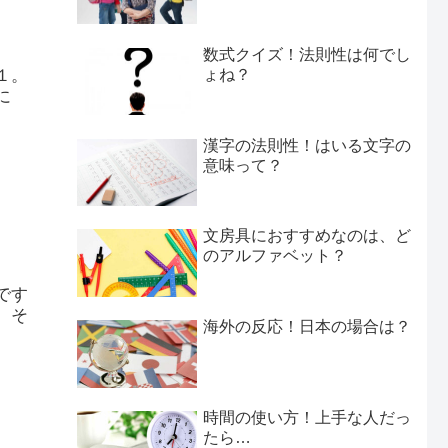
数式クイズ！法則性は何でし
１。
ょね？
に
漢字の法則性！はいる文字の
意味って？
文房具におすすめなのは、ど
のアルファベット？
です
、そ
海外の反応！日本の場合は？
時間の使い方！上手な人だっ
たら…