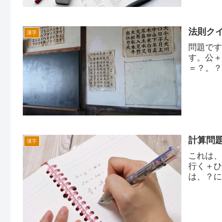
法則ク
漢字
問題で
す。公
＝？。
計算問
漢字
これは
行く＋
は、？