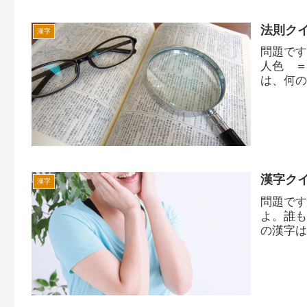
法則ク
漢字
問題で
人色 
は、何
漢字ク
漢字
問題で
よ。誰
の漢字