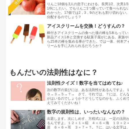
注目
りんご18個を3人の息子にわける。長男1/2、次男1/
1/9にしたい。でもりんご1つ腐っていて食べられな
わかった。17個では2，3，9のどれも割り切れない
分配するのでしょう？
アイスクリームを交換！どうすんの？
棒付きアイスクリームの食べた後の棒を5本もってい
新品アイス1本と交換する駄菓子屋がにある。家族や
ら25本の棒を集める事ができた。では一体、何本ア
リームを手に入れられるだろうか？
もんだいの法則性はなに？
法則性クイズ！数字を当てはめてね♪
次の数字の並びには、ある法則性があるんですよ。
０→３→５→？→ さて、それでは、？には、どん
がはいるのでしょうか？どうしてなのかも、ふくめ
えてみてくださいね！
数字の規則性は、いったいなんなの？
出題します。次にしめす、方程式には、一定の法則
るんですよ。１２＋１＝稲 ４＋６＝海 １０＋２
居 ６＋６＝耳 ３＋７＝？。？に、はいる文字は