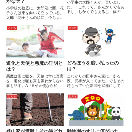
がなぜ？
小学生の太郎くんが、言いまし
た。「これって、さんかくでもあ
小学校の校庭に、太郎君は西、花
るし、しかくでもあるし、体の一
子さんは東を向いて立っている。
部でもあるから、すごいねぇ
太郎「花子さんの頭に、今ちょう
～！」太郎くんのいっている、こ
ちょが止まっている」太郎君は鏡
れって、いったい、なんなんでし
など持っていない。なぜ太郎くん
とんち
とんち
ょうか？
は花子さんの状態がわかったので
しょうか？
どろぼうを追い払ったの
道化と天使と悪魔の証明と
は？
は？
こわがりの田中さん家に、ある
悪魔は常に嘘を、天使は常に真実
夜、泥棒が入ってきた。でもその
を、道化は嘘も真も訳わからない
時もっていた新聞を武器にして、
事も話す。A「Bが天使なら私は
なんと泥棒を追い払ってしまっ
悪魔」B「Aが悪魔なら私は天
た。普段、こわがりの田中さん
使」C「Bは天使じゃない」とい
とんち
とんち
が、なぜ、その時は、勝つことが
う。A、B、Cの誰が、天使、悪
できたのでしょうか？
魔、道化でしょう
登山家が遭難！その時どれ
動物園のオリに何がいた