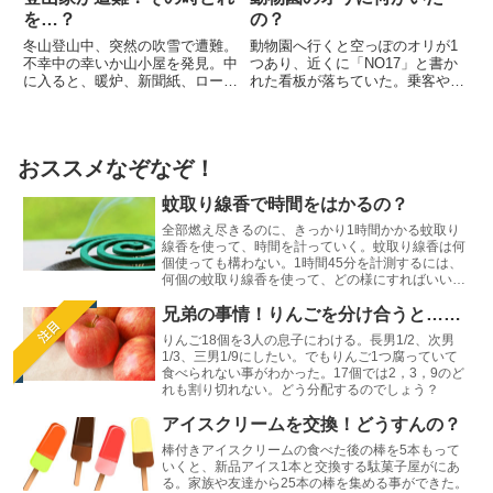
を…？
の？
冬山登山中、突然の吹雪で遭難。
動物園へ行くと空っぽのオリが1
不幸中の幸いか山小屋を発見。中
つあり、近くに「NO17」と書か
に入ると、暖炉、新聞紙、ローソ
れた看板が落ちていた。乗客や運
ク、灯油、石炭などがあったが、
転手、車掌がいるにも関らず、そ
手元にはマッチが1本しかない。
れを見たガイドさんは慌てて逃げ
まず最初に、火をつけるのは何で
出した。オリには、何がいたので
しょうか？
しょうか？
おススメなぞなぞ！
蚊取り線香で時間をはかるの？
全部燃え尽きるのに、きっかり1時間かかる蚊取り
線香を使って、時間を計っていく。蚊取り線香は何
個使っても構わない。1時間45分を計測するには、
何個の蚊取り線香を使って、どの様にすればいいで
しょう？
兄弟の事情！りんごを分け合うと……
注目
りんご18個を3人の息子にわける。長男1/2、次男
1/3、三男1/9にしたい。でもりんご1つ腐っていて
食べられない事がわかった。17個では2，3，9のど
れも割り切れない。どう分配するのでしょう？
アイスクリームを交換！どうすんの？
棒付きアイスクリームの食べた後の棒を5本もって
いくと、新品アイス1本と交換する駄菓子屋がにあ
る。家族や友達から25本の棒を集める事ができた。