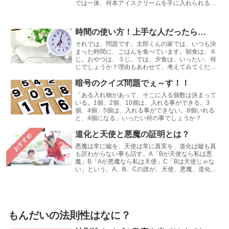
では一体、何本アイスクリームを手に入れられるだ
ろうか？
時間の使い方！上手な人だったら…
それでは、問題です。太郎くんの家では、いつも決
まった時間に、ごはんを食べています。朝食は、６
じ。おやつは、３じ。では、夕食は、いったい、何
じでしょうか？理由もあわせて、考えてみてくださ
いね♪
暗号のクイズ問題でぇ～す！！
「ある入れ物があって、そこに入る個数は決まって
いる。1個、2個、10個は、入れる事ができる。3
個、4個、5個は、入れる事ができない。8個いれる
と、4個になる」いったい何の事でしょうか？
道化と天使と悪魔の証明とは？
おすすめ
悪魔は常に嘘を、天使は常に真実を、道化は嘘も真
も訳わからない事も話す。A「Bが天使なら私は悪
魔」B「Aが悪魔なら私は天使」C「Bは天使じゃな
い」という。A、B、Cの誰が、天使、悪魔、道化で
しょう
もんだいの法則性はなに？