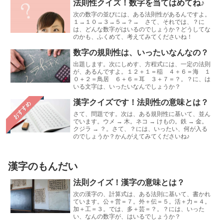
法則性クイズ！数字を当てはめてね♪
次の数字の並びには、ある法則性があるんですよ。
１→１０→３→５→？→ さて、それでは、？に
は、どんな数字がはいるのでしょうか？どうしてな
のかも、ふくめて、考えてみてくださいね！
数字の規則性は、いったいなんなの？
出題します。次にしめす、方程式には、一定の法則
が、あるんですよ。１２＋１＝稲 ４＋６＝海 １
０＋２＝鳥居 ６＋６＝耳 ３＋７＝？。？に、は
いる文字は、いったいなんでしょうか？
漢字クイズです！法則性の意味とは？
おすすめ
さて、問題です。次は、ある規則性に基いて、並ん
でいます。ウメ → 木。ネコ → けもの。鉄 → 金。
クジラ → ？。さて、？には、いったい、何が入る
のでしょうか？かんがえてみてくださいね♪
漢字のもんだい
法則クイズ！漢字の意味とは？
次の漢字の、計算式は、ある法則に基いて、書かれ
ています。公＋営＝７。外＋伝＝５。活＋力＝４。
加＋工＝３。では、多＋芸＝？。？には、いった
い、なんの数字が、はいるでしょうか？